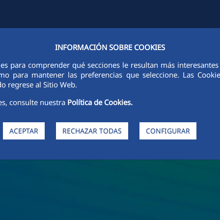
INFORMACIÓN SOBRE COOKIES
FCCCO EN EL MUNDO
SOSTENIBILIDAD
ÉTICA E INTEGRIDAD
ies para comprender qué secciones le resultan más interesantes y 
 como para mantener las preferencias que seleccione. Las Cook
o regrese al Sitio Web.
es, consulte nuestra
Política de Cookies.
ACEPTAR
RECHAZAR TODAS
CONFIGURAR
de FCC