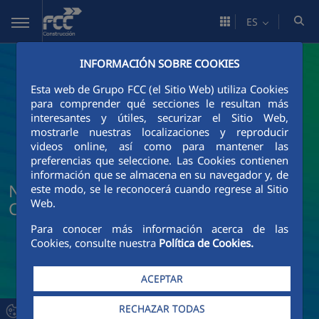
Saltar al contenido principal
ES
INFORMACIÓN SOBRE COOKIES
Esta web de Grupo FCC (el Sitio Web) utiliza Cookies
para comprender qué secciones le resultan más
interesantes y útiles, securizar el Sitio Web,
mostrarle nuestras localizaciones y reproducir
videos online, así como para mantener las
preferencias que seleccione. Las Cookies contienen
información que se almacena en su navegador y, de
Noticias y actualidad de FCC
este modo, se le reconocerá cuando regrese al Sitio
Web.
Construcción
Para conocer más información acerca de las
Cookies, consulte nuestra
Política de Cookies.
ACEPTAR
RECHAZAR TODAS