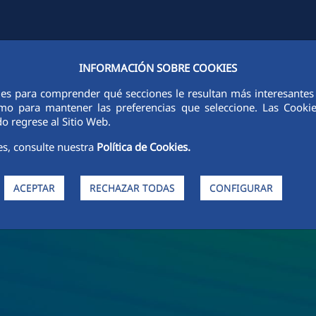
INFORMACIÓN SOBRE COOKIES
FCCCO EN EL MUNDO
SOSTENIBILIDAD
ÉTICA E INTEGRIDAD
ies para comprender qué secciones le resultan más interesantes y 
 como para mantener las preferencias que seleccione. Las Cook
o regrese al Sitio Web.
es, consulte nuestra
Política de Cookies.
ACEPTAR
RECHAZAR TODAS
CONFIGURAR
de FCC