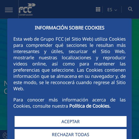
Saltar al contenido principal
ES
INFORMACIÓN SOBRE COOKIES
Esta web de Grupo FCC (el Sitio Web) utiliza Cookies
para comprender qué secciones le resultan más
interesantes y útiles, securizar el Sitio Web,
mostrarle nuestras localizaciones y reproducir
videos online, así como para mantener las
preferencias que seleccione. Las Cookies contienen
información que se almacena en su navegador y, de
Noticias y actualidad de FCC
este modo, se le reconocerá cuando regrese al Sitio
Web.
Construcción
Para conocer más información acerca de las
Cookies, consulte nuestra
Política de Cookies.
ACEPTAR
RECHAZAR TODAS