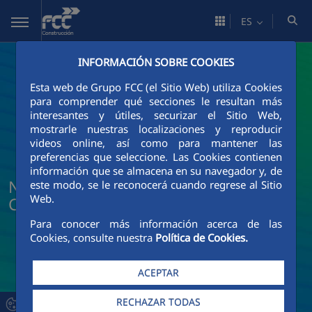
Saltar al contenido principal
ES
INFORMACIÓN SOBRE COOKIES
Esta web de Grupo FCC (el Sitio Web) utiliza Cookies
para comprender qué secciones le resultan más
interesantes y útiles, securizar el Sitio Web,
mostrarle nuestras localizaciones y reproducir
videos online, así como para mantener las
preferencias que seleccione. Las Cookies contienen
información que se almacena en su navegador y, de
Noticias y actualidad de FCC
este modo, se le reconocerá cuando regrese al Sitio
Web.
Construcción
Para conocer más información acerca de las
Cookies, consulte nuestra
Política de Cookies.
ACEPTAR
RECHAZAR TODAS