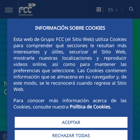
Saltar al contenido principal
ES
INFORMACIÓN SOBRE COOKIES
Esta web de Grupo FCC (el Sitio Web) utiliza Cookies
para comprender qué secciones le resultan más
interesantes y útiles, securizar el Sitio Web,
mostrarle nuestras localizaciones y reproducir
videos online, así como para mantener las
preferencias que seleccione. Las Cookies contienen
información que se almacena en su navegador y, de
Noticias y actualidad de FCC
este modo, se le reconocerá cuando regrese al Sitio
Web.
Construcción
Para conocer más información acerca de las
Cookies, consulte nuestra
Política de Cookies.
ACEPTAR
RECHAZAR TODAS