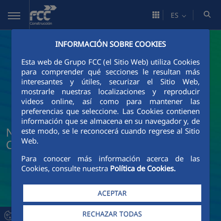
Saltar al contenido principal
ES
INFORMACIÓN SOBRE COOKIES
Esta web de Grupo FCC (el Sitio Web) utiliza Cookies
para comprender qué secciones le resultan más
interesantes y útiles, securizar el Sitio Web,
mostrarle nuestras localizaciones y reproducir
videos online, así como para mantener las
preferencias que seleccione. Las Cookies contienen
información que se almacena en su navegador y, de
Noticias y actualidad de FCC
este modo, se le reconocerá cuando regrese al Sitio
Web.
Construcción
Para conocer más información acerca de las
Cookies, consulte nuestra
Política de Cookies.
ACEPTAR
RECHAZAR TODAS