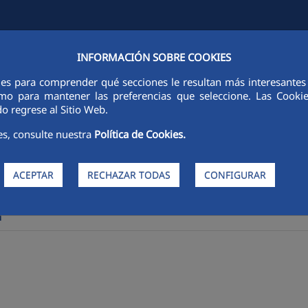
INFORMACIÓN SOBRE COOKIES
VITĂȚI
FCC CITY
SUSTENABILITATE
ETICĂ ȘI INTEGRITATE
C
ies para comprender qué secciones le resultan más interesantes y 
 como para mantener las preferencias que seleccione. Las Cook
o regrese al Sitio Web.
es, consulte nuestra
Política de Cookies.
ACEPTAR
RECHAZAR TODAS
CONFIGURAR
i