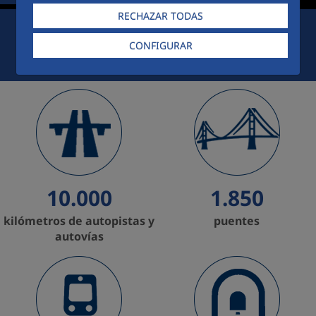
RECHAZAR TODAS
CONFIGURAR
CIUDAD FCC
ACCESO EMPLEADOS
PREMIOS
10.000
1.850
kilómetros de autopistas y
puentes
autovías