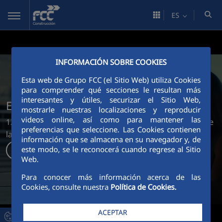
Saltar al contenido principal
ES
INFORMACIÓN SOBRE COOKIES
Esta web de Grupo FCC (el Sitio Web) utiliza Cookies
para comprender qué secciones le resultan más
interesantes y útiles, securizar el Sitio Web,
Existimos en lo que nos rodea
mostrarle nuestras localizaciones y reproducir
videos online, así como para mantener las
125 años creando los escenarios sostenibles en los que
preferencias que seleccione. Las Cookies contienen
la vida sucede.
información que se almacena en su navegador y, de
este modo, se le reconocerá cuando regrese al Sitio
Descubre más
Web.
Para conocer más información acerca de las
Cookies, consulte nuestra
Política de Cookies.
ACEPTAR