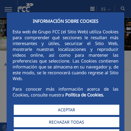
Saltar al contenido principal
ES
INFORMACIÓN SOBRE COOKIES
Esta web de Grupo FCC (el Sitio Web) utiliza Cookies
para comprender qué secciones le resultan más
interesantes y útiles, securizar el Sitio Web,
mostrarle nuestras localizaciones y reproducir
videos online, así como para mantener las
Construcción
Comunicación
Publicaciones
Dossier
>
>
>
preferencias que seleccione. Las Cookies contienen
Actividades
información que se almacena en su navegador y, de
este modo, se le reconocerá cuando regrese al Sitio
-
Buscador
Web.
Para conocer más información acerca de las
Filtro de búsqueda
Cookies, consulte nuestra
Política de Cookies.
Texto
ACEPTAR
RECHAZAR TODAS
BUSCAR