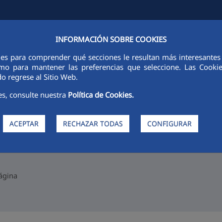
INFORMACIÓN SOBRE COOKIES
FCCCO EN EL MUNDO
SOSTENIBILIDAD
ÉTICA E INTEGRIDAD
ies para comprender qué secciones le resultan más interesantes y 
 como para mantener las preferencias que seleccione. Las Cook
o regrese al Sitio Web.
>
rica
Boletines 2016
es, consulte nuestra
Política de Cookies.
mérica
ACEPTAR
RECHAZAR TODAS
CONFIGURAR
página