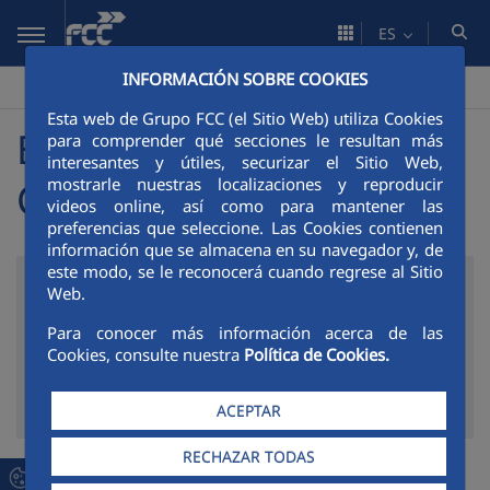
Saltar al contenido principal
ES
INFORMACIÓN SOBRE COOKIES
Construcción
Publicaciones
Boletín de Centroamérica
>
>
Esta web de Grupo FCC (el Sitio Web) utiliza Cookies
Boletín de
para comprender qué secciones le resultan más
interesantes y útiles, securizar el Sitio Web,
mostrarle nuestras localizaciones y reproducir
Centroamérica
videos online, así como para mantener las
preferencias que seleccione. Las Cookies contienen
información que se almacena en su navegador y, de
este modo, se le reconocerá cuando regrese al Sitio
BUSCADOR
Web.
Para conocer más información acerca de las
Cookies, consulte nuestra
Política de Cookies.
Modificar el valor del selector cargará otra página
Filtrar por
ACEPTAR
RECHAZAR TODAS