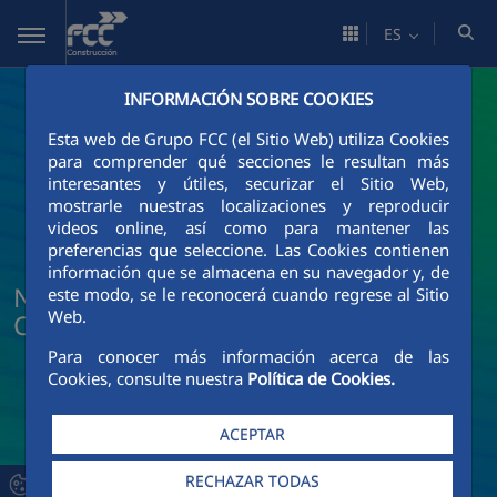
Saltar al contenido principal
ES
INFORMACIÓN SOBRE COOKIES
Esta web de Grupo FCC (el Sitio Web) utiliza Cookies
para comprender qué secciones le resultan más
interesantes y útiles, securizar el Sitio Web,
mostrarle nuestras localizaciones y reproducir
videos online, así como para mantener las
preferencias que seleccione. Las Cookies contienen
información que se almacena en su navegador y, de
Noticias y actualidad de FCC
este modo, se le reconocerá cuando regrese al Sitio
Web.
Construcción
Para conocer más información acerca de las
Cookies, consulte nuestra
Política de Cookies.
ACEPTAR
RECHAZAR TODAS