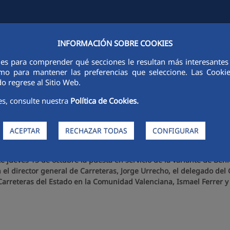
INFORMACIÓN SOBRE COOKIES
FCCCO EN EL MUNDO
SOSTENIBILIDAD
ÉTICA E INTEGRIDAD
ies para comprender qué secciones le resultan más interesantes y 
 como para mantener las preferencias que seleccione. Las Cook
o regrese al Sitio Web.
es, consulte nuestra
Política de Cookies.
 la variante de Benicarló-Vinar
ACEPTAR
RECHAZAR TODAS
CONFIGURAR
e jueves 15 de octubre la puesta en servicio de la variante de Beni
n el director general de Carreteras, Jorge Urrecho, el delegado de
Carreteras del Estado en la Comunidad Valenciana, Ismael Ferrer y 