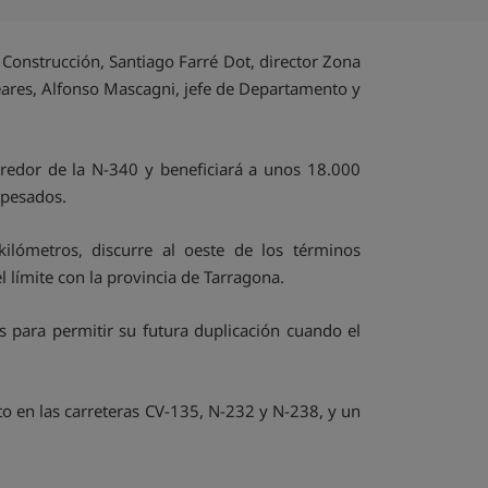
Compartir por emai
 Construcción, Santiago Farré Dot, director Zona
leares, Alfonso Mascagni, jefe de Departamento y
orredor de la N-340 y beneficiará a unos 18.000
s pesados.
lómetros, discurre al oeste de los términos
l límite con la provincia de Tarragona.
 para permitir su futura duplicación cuando el
sto en las carreteras CV-135, N-232 y N-238, y un