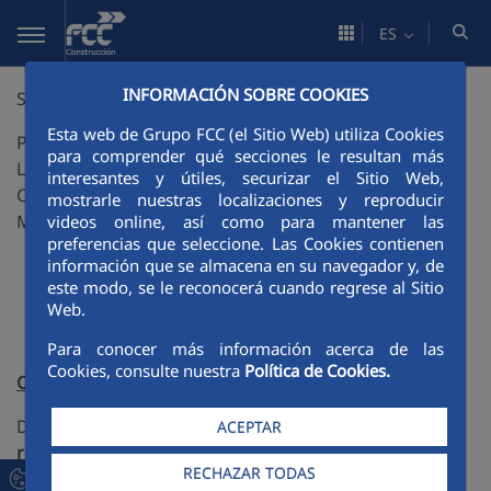
Saltar al contenido principal
ES
INFORMACIÓN SOBRE COOKIES
SAFETY4D
Esta web de Grupo FCC (el Sitio Web) utiliza Cookies
PROCESO AVANZADO Y DE ALTO RENDIMIENTO PARA
para comprender qué secciones le resultan más
LA PREVENCIÓN DE RIESGOS LABORALES EN LA
interesantes y útiles, securizar el Sitio Web,
CONSTRUCCIÓN, CON IMPLEMENTACIÓN DE LA
mostrarle nuestras localizaciones y reproducir
METODOLOGÍA BIM
videos online, así como para mantener las
preferencias que seleccione. Las Cookies contienen
información que se almacena en su navegador y, de
este modo, se le reconocerá cuando regrese al Sitio
Web.
Para conocer más información acerca de las
Cookies, consulte nuestra
Política de Cookies.
Objetivo
Desarrollo de un
novedoso proceso avanzado de alto
ACEPTAR
rendimiento para la prevención de riesgos laborales
RECHAZAR TODAS
en la construcción
mediante el empleo de la