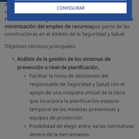
metodología BIM. Se realizará el desarrollo de una
CONFIGURAR
metodología y herramienta que persigue la
reducción
del riesgo
de accidentes en obra,
así como la
minimización del empleo de recursos
por parte de las
constructoras en el ámbito de la Seguridad y Salud.
Objetivos técnicos principales:
Análisis de la gestión de los sistemas de
prevención a nivel de planificación.
Facilitar la toma de decisiones del
responsable de Seguridad y Salud con el
apoyo de una maqueta virtual de la obra
que incorpora la planificación espacio-
temporal de las medidas preventivas y
equipos de protección.
Posibilidad de elegir entre varias normativas
dentro de la herramienta.