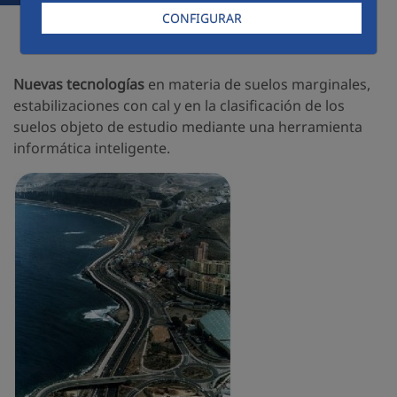
CONFIGURAR
Formar explanadas E-3 con suelos tratados
únicamente con cal.
Nuevas tecnologías
en materia de suelos marginales,
estabilizaciones con cal y en la clasificación de los
suelos objeto de estudio mediante una herramienta
informática inteligente.