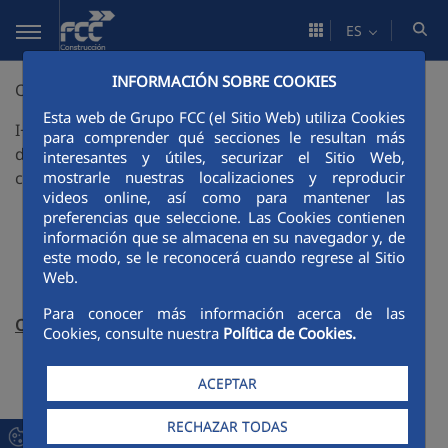
Saltar al contenido principal
ES
INFORMACIÓN SOBRE COOKIES
OLIN
Esta web de Grupo FCC (el Sitio Web) utiliza Cookies
I+D de las cualidades y tratamientos de los materiales
para comprender qué secciones le resultan más
de terraplenes y explanadas mejoradas que permitan
interesantes y útiles, securizar el Sitio Web,
mostrarle nuestras localizaciones y reproducir
construir obras lineales sostenibles
videos online, así como para mantener las
preferencias que seleccione. Las Cookies contienen
información que se almacena en su navegador y, de
este modo, se le reconocerá cuando regrese al Sitio
Web.
Para conocer más información acerca de las
Objetivo
Cookies, consulte nuestra
Política de Cookies.
Ampliar la gama de suelos para colocar en los
ACEPTAR
terraplenes disminuyendo la cantidad de
residuos que se producen en la construcción de
RECHAZAR TODAS
obras lineales.