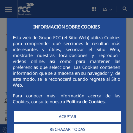
Saltar al contenido principal
ES
INFORMACIÓN SOBRE COOKIES
Esta web de Grupo FCC (el Sitio Web) utiliza Cookies
para comprender qué secciones le resultan más
interesantes y útiles, securizar el Sitio Web,
INNOVATIVE INTELLIGENT RAIL
mostrarle nuestras localizaciones y reproducir
videos online, así como para mantener las
preferencias que seleccione. Las Cookies contienen
información que se almacena en su navegador y, de
este modo, se le reconocerá cuando regrese al Sitio
Web.
http://www.in2rail.eu
Para conocer más información acerca de las
Objetivo
Cookies, consulte nuestra
Política de Cookies.
Establecer las bases para
crear una Red Ferroviaria
ACEPTAR
Europea, flexible, homogénea, rentable, de alta
capacidad y digitalizada.
RECHAZAR TODAS