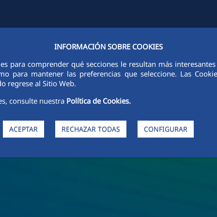
INFORMACIÓN SOBRE COOKIES
FCCCO EN EL MUNDO
SOSTENIBILIDAD
ÉTICA E INTEGRIDAD
ies para comprender qué secciones le resultan más interesantes y 
 como para mantener las preferencias que seleccione. Las Cook
o regrese al Sitio Web.
es, consulte nuestra
Política de Cookies.
ACEPTAR
RECHAZAR TODAS
CONFIGURAR
de FCC