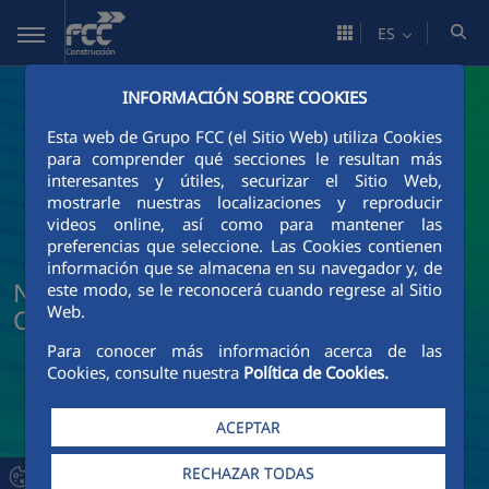
Saltar al contenido principal
ES
INFORMACIÓN SOBRE COOKIES
Esta web de Grupo FCC (el Sitio Web) utiliza Cookies
para comprender qué secciones le resultan más
interesantes y útiles, securizar el Sitio Web,
mostrarle nuestras localizaciones y reproducir
videos online, así como para mantener las
preferencias que seleccione. Las Cookies contienen
información que se almacena en su navegador y, de
Noticias y actualidad de FCC
este modo, se le reconocerá cuando regrese al Sitio
Web.
Construcción
Para conocer más información acerca de las
Cookies, consulte nuestra
Política de Cookies.
ACEPTAR
RECHAZAR TODAS