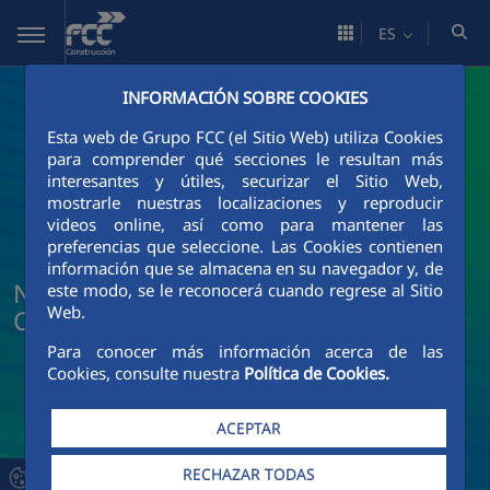
Saltar al contenido principal
ES
INFORMACIÓN SOBRE COOKIES
Esta web de Grupo FCC (el Sitio Web) utiliza Cookies
para comprender qué secciones le resultan más
interesantes y útiles, securizar el Sitio Web,
mostrarle nuestras localizaciones y reproducir
videos online, así como para mantener las
preferencias que seleccione. Las Cookies contienen
información que se almacena en su navegador y, de
Noticias y actualidad de FCC
este modo, se le reconocerá cuando regrese al Sitio
Web.
Construcción
Para conocer más información acerca de las
Cookies, consulte nuestra
Política de Cookies.
ACEPTAR
RECHAZAR TODAS