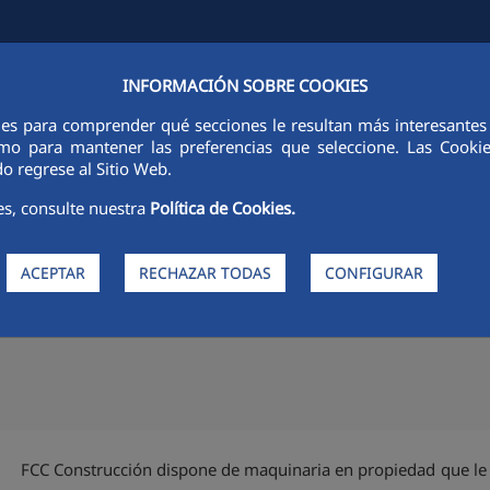
INFORMACIÓN SOBRE COOKIES
FCCCO EN EL MUNDO
SOSTENIBILIDAD
ÉTICA E INTEGRIDAD
ies para comprender qué secciones le resultan más interesantes y 
 como para mantener las preferencias que seleccione. Las Cook
o regrese al Sitio Web.
es, consulte nuestra
Política de Cookies.
ica un nuevo folleto de túnel
ACEPTAR
RECHAZAR TODAS
CONFIGURAR
e túneles. Tiene en su haber más de 550 km de túneles de diversas t
lizados siempre con los métodos constructivos más idóneos en fun
FCC Construcción dispone de maquinaria en propiedad que le