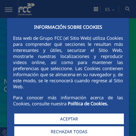
Saltar al contenido principal
ES
INFORMACIÓN SOBRE COOKIES
Esta web de Grupo FCC (el Sitio Web) utiliza Cookies
para comprender qué secciones le resultan más
interesantes y útiles, securizar el Sitio Web,
mostrarle nuestras localizaciones y reproducir
videos online, así como para mantener las
preferencias que seleccione. Las Cookies contienen
información que se almacena en su navegador y, de
Noticias y actualidad de FCC
este modo, se le reconocerá cuando regrese al Sitio
Web.
Construcción
Para conocer más información acerca de las
Cookies, consulte nuestra
Política de Cookies.
ACEPTAR
RECHAZAR TODAS