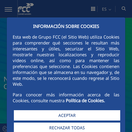
Saltar al contenido principal
ES
INFORMACIÓN SOBRE COOKIES
Esta web de Grupo FCC (el Sitio Web) utiliza Cookies
para comprender qué secciones le resultan más
interesantes y útiles, securizar el Sitio Web,
mostrarle nuestras localizaciones y reproducir
videos online, así como para mantener las
preferencias que seleccione. Las Cookies contienen
información que se almacena en su navegador y, de
Noticias y actualidad de FCC
este modo, se le reconocerá cuando regrese al Sitio
Web.
Construcción
Para conocer más información acerca de las
Cookies, consulte nuestra
Política de Cookies.
ACEPTAR
RECHAZAR TODAS