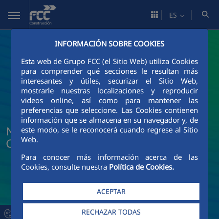
Saltar al contenido principal
ES
INFORMACIÓN SOBRE COOKIES
Esta web de Grupo FCC (el Sitio Web) utiliza Cookies
para comprender qué secciones le resultan más
interesantes y útiles, securizar el Sitio Web,
mostrarle nuestras localizaciones y reproducir
videos online, así como para mantener las
preferencias que seleccione. Las Cookies contienen
información que se almacena en su navegador y, de
Noticias y actualidad de FCC
este modo, se le reconocerá cuando regrese al Sitio
Web.
Construcción
Para conocer más información acerca de las
Cookies, consulte nuestra
Política de Cookies.
ACEPTAR
RECHAZAR TODAS