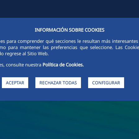
INFORMACIÓN SOBRE COOKIES
FCCCO EN EL MUNDO
SOSTENIBILIDAD
ÉTICA E INTEGRIDAD
ies para comprender qué secciones le resultan más interesantes y 
 como para mantener las preferencias que seleccione. Las Cook
o regrese al Sitio Web.
es, consulte nuestra
Política de Cookies.
ACEPTAR
RECHAZAR TODAS
CONFIGURAR
de FCC