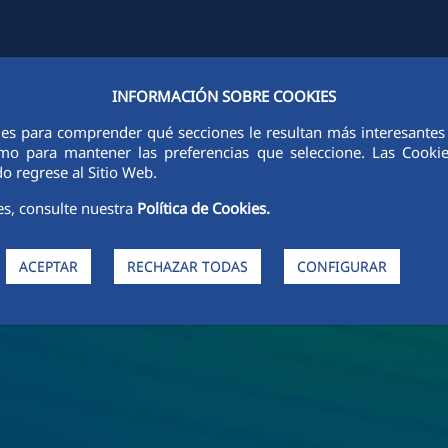
INFORMACIÓN SOBRE COOKIES
FCCCO EN EL MUNDO
SOSTENIBILIDAD
ÉTICA E INTEGRIDAD
ies para comprender qué secciones le resultan más interesantes y 
 como para mantener las preferencias que seleccione. Las Cook
o regrese al Sitio Web.
es, consulte nuestra
Política de Cookies.
ACEPTAR
RECHAZAR TODAS
CONFIGURAR
de FCC