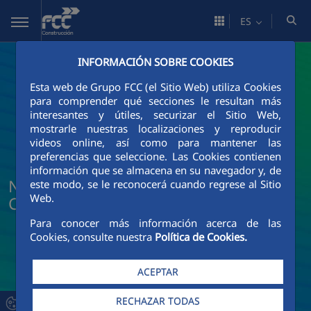
Saltar al contenido principal
ES
INFORMACIÓN SOBRE COOKIES
Esta web de Grupo FCC (el Sitio Web) utiliza Cookies
para comprender qué secciones le resultan más
interesantes y útiles, securizar el Sitio Web,
mostrarle nuestras localizaciones y reproducir
videos online, así como para mantener las
preferencias que seleccione. Las Cookies contienen
información que se almacena en su navegador y, de
Noticias y actualidad de FCC
este modo, se le reconocerá cuando regrese al Sitio
Web.
Construcción
Para conocer más información acerca de las
Cookies, consulte nuestra
Política de Cookies.
ACEPTAR
RECHAZAR TODAS