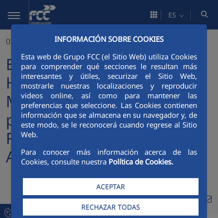
Saltar al contenido principal
ES
INFORMACIÓN SOBRE COOKIES
03/09/2024
Esta web de Grupo FCC (el Sitio Web) utiliza Cookies
El equipo de Recursos
para comprender qué secciones le resultan más
interesantes y útiles, securizar el Sitio Web,
Humanos del proyecto del
mostrarle nuestras localizaciones y reproducir
Metro de Riad reconocido
videos online, así como para mantener las
preferencias que seleccione. Las Cookies contienen
por el Ministerio de
información que se almacena en su navegador y, de
este modo, se le reconocerá cuando regrese al Sitio
Recursos Humanos de
Web.
Arabia Saudí
Para conocer más información acerca de las
Cookies, consulte nuestra
Política de Cookies.
ACEPTAR
Compa
Compartir en Twitte
Compartir en Li
Compartir en
RSS
RECHAZAR TODAS
Com