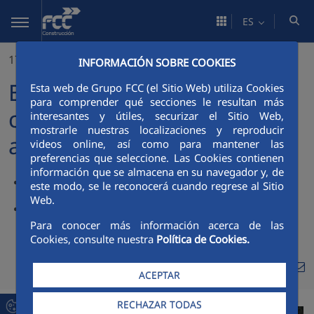
Saltar al contenido principal
ES
17/01/2013
INFORMACIÓN SOBRE COOKIES
El Eix Transversal,
Esta web de Grupo FCC (el Sitio Web) utiliza Cookies
para comprender qué secciones le resultan más
construido por FCC, se abre
interesantes y útiles, securizar el Sitio Web,
mostrarle nuestras localizaciones y reproducir
al público
videos online, así como para mantener las
preferencias que seleccione. Las Cookies contienen
información que se almacena en su navegador y, de
Se trata de la mayor autopista de España, en peaje a la
este modo, se le reconocerá cuando regrese al Sitio
sombra
Web.
La compañía de Servicios Ciudadanos ha construido dos
subtramos de los nueve que componen la autovía
Para conocer más información acerca de las
Cookies, consulte nuestra
Política de Cookies.
Compa
Compartir en Twitte
Compartir en Li
Compartir en
RSS
ACEPTAR
Com
RECHAZAR TODAS