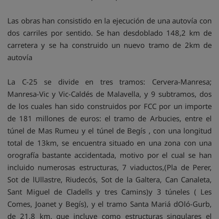
Las obras han consistido en la ejecución de una autovía con
dos carriles por sentido. Se han desdoblado 148,2 km de
carretera y se ha construido un nuevo tramo de 2km de
autovía
La C-25 se divide en tres tramos: Cervera-Manresa;
Manresa-Vic y Vic-Caldés de Malavella, y 9 subtramos, dos
de los cuales han sido construidos por FCC por un importe
de 181 millones de euros: el tramo de Arbucies, entre el
túnel de Mas Rumeu y el túnel de Begís , con una longitud
total de 13km, se encuentra situado en una zona con una
orografía bastante accidentada, motivo por el cual se han
incluido numerosas estructuras, 7 viaductos,(Pla de Perer,
Sot de lUllastre, Riudecós, Sot de la Galtera, Can Canaleta,
Sant Miguel de Cladells y tres Camins)y 3 túneles ( Les
Comes, Joanet y Begís), y el tramo Santa Mariá dOló-Gurb,
de 21,8 km, que incluye como estructuras singulares el