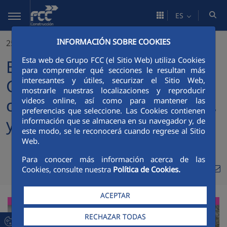
Saltar al contenido principal
ES
INFORMACIÓN SOBRE COOKIES
25/11/2019
Esta web de Grupo FCC (el Sitio Web) utiliza Cookies
El área de Construcción del
para comprender qué secciones le resultan más
Grupo FCC presenta la
interesantes y útiles, securizar el Sitio Web,
mostrarle nuestras localizaciones y reproducir
campaña “No lo normalices,
videos online, así como para mantener las
preferencias que seleccione. Las Cookies contienen
y di NO”
información que se almacena en su navegador y, de
este modo, se le reconocerá cuando regrese al Sitio
Web.
Para conocer más información acerca de las
Compa
Compartir en Twitte
Compartir en Li
Compartir en
RSS
Cookies, consulte nuestra
Política de Cookies.
Com
ACEPTAR
RECHAZAR TODAS