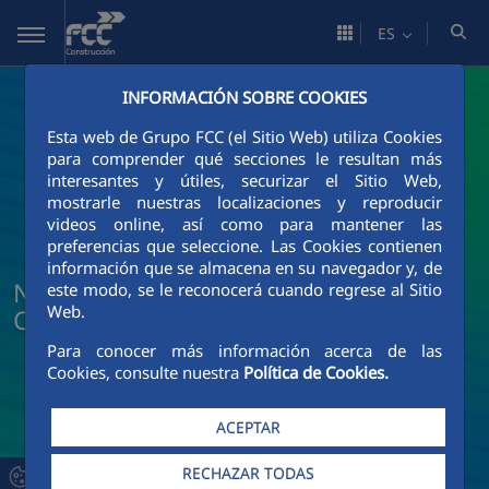
Saltar al contenido principal
ES
INFORMACIÓN SOBRE COOKIES
Esta web de Grupo FCC (el Sitio Web) utiliza Cookies
para comprender qué secciones le resultan más
interesantes y útiles, securizar el Sitio Web,
mostrarle nuestras localizaciones y reproducir
videos online, así como para mantener las
preferencias que seleccione. Las Cookies contienen
información que se almacena en su navegador y, de
Noticias y actualidad de FCC
este modo, se le reconocerá cuando regrese al Sitio
Web.
Construcción
Para conocer más información acerca de las
Cookies, consulte nuestra
Política de Cookies.
ACEPTAR
RECHAZAR TODAS