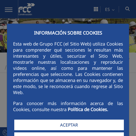
Saltar al contenido principal
ES
INFORMACIÓN SOBRE COOKIES
Esta web de Grupo FCC (el Sitio Web) utiliza Cookies
para comprender qué secciones le resultan más
interesantes y útiles, securizar el Sitio Web,
Construcción
Sostenibilidad
Impulsores de la transición verde
>
>
mostrarle nuestras localizaciones y reproducir
Buenas prácticas
>
videos online, así como para mantener las
preferencias que seleccione. Las Cookies contienen
132 viviendas Rivas Vaciamadrid
información que se almacena en su navegador y, de
Accesos a la estación de la Sagrera
este modo, se le reconocerá cuando regrese al Sitio
Web.
Adecuación hidráulica del Río Bogotá
Aeropuerto de Dublín
Para conocer más información acerca de las
Cookies, consulte nuestra
Política de Cookies.
Aeropuerto Tenerife Norte
Aprovechamiento de residuos como materiales -
ACEPTAR
Bosque Metropolitano
Autopista Nuevo Necaxa- Tihuatlán